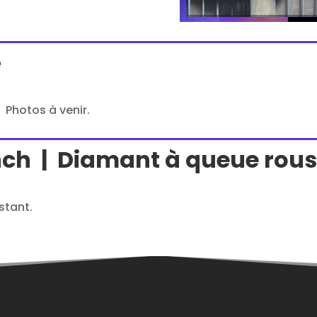
é
 Photos à venir.
inch | Diamant à queue rou
stant.