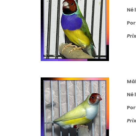
Né 
Por
Prix
Mâ
Né 
Por
Prix