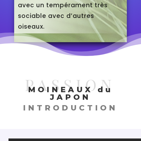
avec un tempérament très
sociable avec d’autres
oiseaux.
PASSION
MOINEAUX du
JAPON
INTRODUCTION